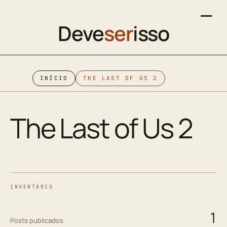
Deve
ser
isso
INÍCIO
THE LAST OF US 2
The Last of Us 2
INVENTÁRIO
1
Posts publicados