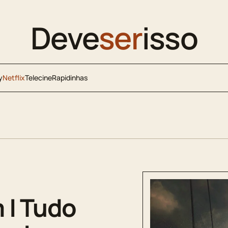
Deve
ser
isso
y
Netflix
Telecine
Rapidinhas
 | Tudo