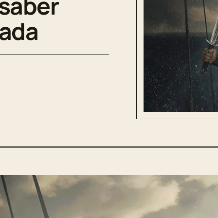
 saber
rada