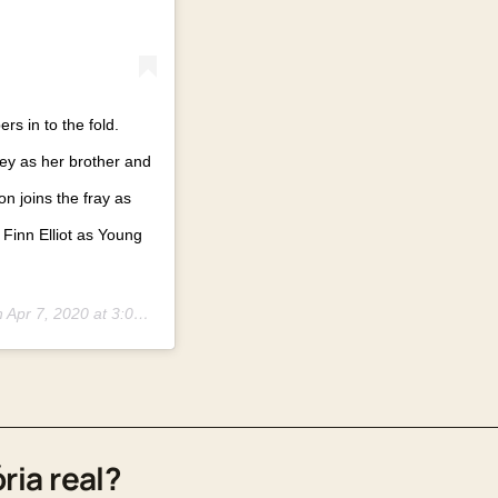
s in to the fold.
ey as her brother and
n joins the fray as
 Finn Elliot as Young
n
Apr 7, 2020 at 3:00am PDT
ria real?