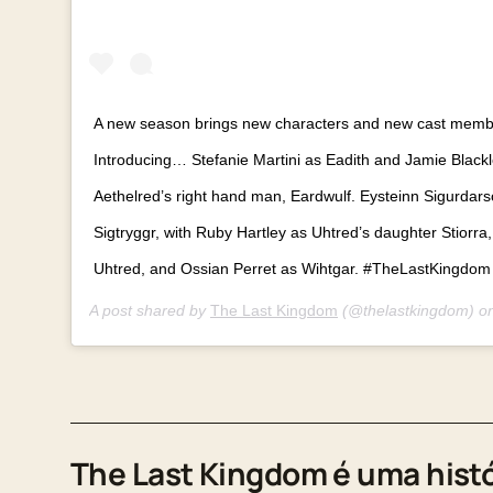
A new season brings new characters and new cast member
Introducing… Stefanie Martini as Eadith and Jamie Blackl
Aethelred’s right hand man, Eardwulf. Eysteinn Sigurdarso
Sigtryggr, with Ruby Hartley as Uhtred’s daughter Stiorra,
Uhtred, and Ossian Perret as Wihtgar. #TheLastKingdom
A post shared by
The Last Kingdom
(@thelastkingdom) o
The Last Kingdom é uma histó