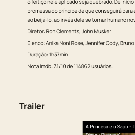
o feitiço nele aplicado seja quebrado. De iníci
promessa do príncipe de que conseguirá para el
ao beijá-lo, ao invés dele se tornar humano n
Diretor:
Ron Clements, John Musker
Elenco:
Anika Noni Rose
,
Jennifer Cody
,
Bruno
Duração:
1h37min
Nota Imdb:
7.1
/
10
de
114862
usuários.
Trailer
A Princesa e o Sapo - Tr