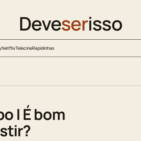
Deve
ser
isso
y
Netflix
Telecine
Rapidinhas
po | É bom
stir?