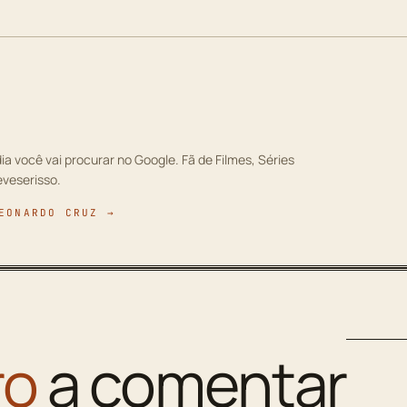
ia você vai procurar no Google. Fã de Filmes, Séries
eveserisso.
EONARDO CRUZ →
ro
a comentar