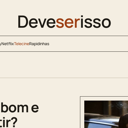
Deve
ser
isso
y
Netflix
Telecine
Rapidinhas
É bom e
ir?