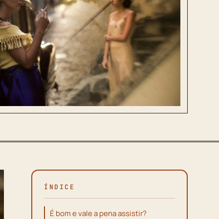
ÍNDICE
É bom e vale a pena assistir?