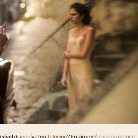
isível
disponível no
Telecine
? Então você chegou ao local