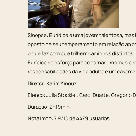
Sinopse:
Eurídice é uma jovem talentosa, mas b
oposto de seu temperamento em relação ao con
o que faz com que trilhem caminhos distintos
Eurídice se esforça para se tornar uma musici
responsabilidades da vida adulta e um casam
Diretor:
Karim Aïnouz
Elenco:
Julia Stockler
,
Carol Duarte
,
Gregório D
Duração:
2h19min
Nota Imdb:
7.9
/
10
de
4479
usuários.