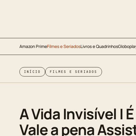
Amazon Prime
Filmes e Seriados
Livros e Quadrinhos
Globopla
INÍCIO
FILMES E SERIADOS
A Vida Invisível | 
Vale a pena Assist