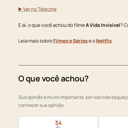
▶️ Ver no Telecine
E aí, o que você achou do filme
A Vida Invisível
? C
Leia mais sobre
Filmes e Séries
e o
Netflix
.
O que você achou?
Sua opinião é muito importante, por isso não esqueça
conhecer sua opinião.
34