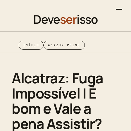
Deve
ser
isso
INÍCIO
AMAZON PRIME
Alcatraz: Fuga
Impossível | É
bom e Vale a
pena Assistir?