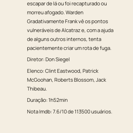
escapar de lá ou foi recapturado ou
morreu afogado. Warden
Gradativamente Frank vê os pontos
vulneráveis de Alcatraz e, com a ajuda
de alguns outros internos, tenta
pacientemente criar um rota de fuga.
Diretor:
Don Siegel
Elenco:
Clint Eastwood
,
Patrick
McGoohan
,
Roberts Blossom
,
Jack
Thibeau
.
Duração:
1h52min
Nota Imdb:
7.6
/
10
de
113500
usuários.