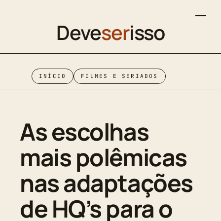
Deve
ser
isso
INÍCIO
FILMES E SERIADOS
As escolhas
mais polêmicas
nas adaptações
de HQ’s para o