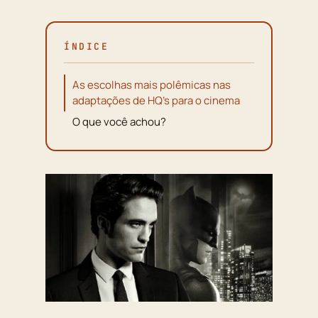
ÍNDICE
As escolhas mais polêmicas nas
adaptações de HQ’s para o cinema
O que você achou?