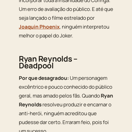
incorporar toda a insanidade do Coringa.
Um erro de avaliação do público. E até que
seja lançado o filme estrelado por
Joaquin Phoenix
, ninguém interpretou
melhor o papel do Joker.
Ryan Reynolds –
Deadpool
Por que desagradou:
Um personagem
excêntrico e pouco conhecido do público
geral, mas amado pelos fãs. Quando
Ryan
Reynolds
resolveu produzir e encarnar o
anti-herói, ninguém acreditou que
pudesse dar certo. Erraram feio, pois foi
um sucesso.