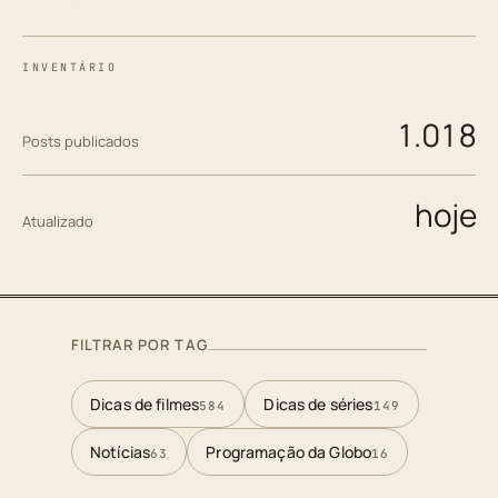
INVENTÁRIO
1.018
Posts publicados
hoje
Atualizado
FILTRAR POR TAG
Dicas de filmes
Dicas de séries
584
149
Notícias
Programação da Globo
63
16