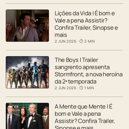
Lições da Vida | É bom e
Vale a pena Assistir?
Confira Trailer, Sinopse e
mais
2 JUN 2026
· ⏱ 2 MIN
The Boys | Trailer
sangrento apresenta
Stormfront, a nova heroína
da 2ª temporada
2 JUN 2026
· ⏱ 1 MIN
A Mente que Mente | É
bom e Vale a pena
Assistir? Confira Trailer,
Sinopse e mais