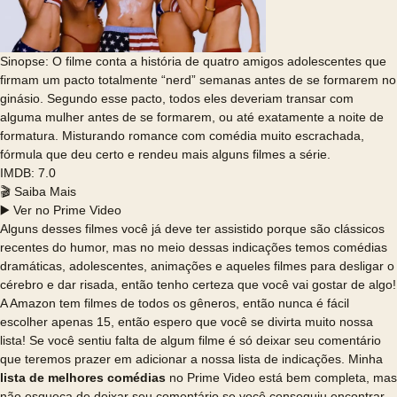
Sinopse: O filme conta a história de quatro amigos adolescentes que
firmam um pacto totalmente “nerd” semanas antes de se formarem no
ginásio. Segundo esse pacto, todos eles deveriam transar com
alguma mulher antes de se formarem, ou até exatamente a noite de
formatura. Misturando romance com comédia muito escrachada,
fórmula que deu certo e rendeu mais alguns filmes a série.
IMDB: 7.0
🎬 Saiba Mais
▶️ Ver no Prime Video
Alguns desses filmes você já deve ter assistido porque são clássicos
recentes do humor, mas no meio dessas indicações temos comédias
dramáticas, adolescentes, animações e aqueles filmes para desligar o
cérebro e dar risada, então tenho certeza que você vai gostar de algo!
A Amazon tem filmes de todos os gêneros, então nunca é fácil
escolher apenas 15, então espero que você se divirta muito nossa
lista! Se você sentiu falta de algum filme é só deixar seu comentário
que teremos prazer em adicionar a nossa lista de indicações. Minha
lista de melhores comédias
no Prime Video está bem completa, mas
não esqueça de deixar seu comentário se você conseguiu encontrar