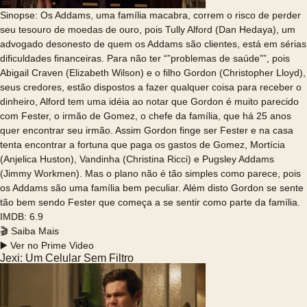
Sinopse: Os Addams, uma família macabra, correm o risco de perder
seu tesouro de moedas de ouro, pois Tully Alford (Dan Hedaya), um
advogado desonesto de quem os Addams são clientes, está em sérias
dificuldades financeiras. Para não ter “”problemas de saúde””, pois
Abigail Craven (Elizabeth Wilson) e o filho Gordon (Christopher Lloyd),
seus credores, estão dispostos a fazer qualquer coisa para receber o
dinheiro, Alford tem uma idéia ao notar que Gordon é muito parecido
com Fester, o irmão de Gomez, o chefe da família, que há 25 anos
quer encontrar seu irmão. Assim Gordon finge ser Fester e na casa
tenta encontrar a fortuna que paga os gastos de Gomez, Mortícia
(Anjelica Huston), Vandinha (Christina Ricci) e Pugsley Addams
(Jimmy Workmen). Mas o plano não é tão simples como parece, pois
os Addams são uma família bem peculiar. Além disto Gordon se sente
tão bem sendo Fester que começa a se sentir como parte da família.
IMDB: 6.9
🎬 Saiba Mais
▶️ Ver no Prime Video
Jexi: Um Celular Sem Filtro