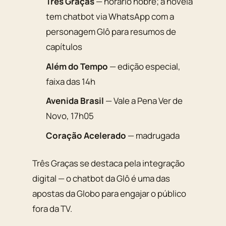
Três Graças
— horário nobre; a novela
tem chatbot via WhatsApp com a
personagem Glô para resumos de
capítulos
Além do Tempo
— edição especial,
faixa das 14h
Avenida Brasil
— Vale a Pena Ver de
Novo, 17h05
Coração Acelerado
— madrugada
Três Graças
se destaca pela integração
digital — o chatbot da Glô é uma das
apostas da Globo para engajar o público
fora da TV.