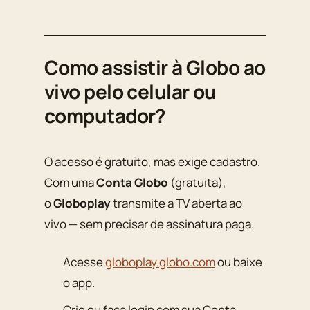
Como assistir à Globo ao
vivo pelo celular ou
computador?
O acesso é gratuito, mas exige cadastro.
Com uma
Conta Globo
(gratuita),
o
Globoplay
transmite a TV aberta ao
vivo — sem precisar de assinatura paga.
Acesse
globoplay.globo.com
ou baixe
o app.
Crie ou faça login com sua Conta