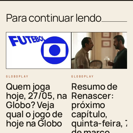
Para continuar lendo
GLOBOPLAY
GLOBOPLAY
Quem joga
Resumo de
hoje, 27/05, na
Renascer:
Globo? Veja
próximo
qual o jogo de
capítulo,
hoje na Globo
quinta-feira, 7
de março