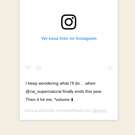
Ver essa foto no Instagram
I keep wondering what I’ll do….when
@cw_supernatural finally ends this year.
Then it hit me. *volume ⬆️
Uma publicação compartilhada por
Jensen Ackles
(@jens