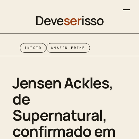
Deve
ser
isso
INÍCIO
AMAZON PRIME
Jensen Ackles,
de
Supernatural,
confirmado em