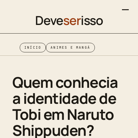
Deve
ser
isso
INÍCIO
ANIMES E MANGÁ
Quem conhecia
a identidade de
Tobi em Naruto
Shippuden?