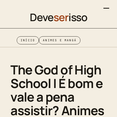
Deve
ser
isso
INÍCIO
ANIMES E MANGÁ
The God of High
School | É bom e
vale a pena
assistir? Animes