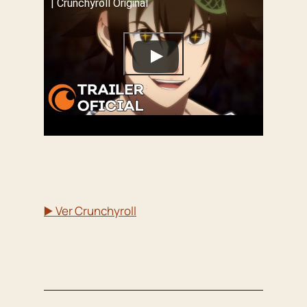
| Crunchyroll Original
▶️ Ver Crunchyroll