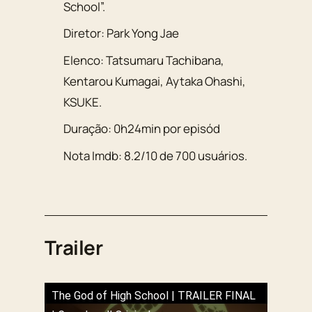
School”.
Diretor:
Park Yong Jae
Elenco:
Tatsumaru Tachibana
,
Kentarou Kumagai
,
Aytaka Ohashi
,
KSUKE
.
Duração:
0h24min por episód
Nota Imdb:
8.2
/
10
de
700
usuários.
Trailer
The God of High School | TRAILER FINAL