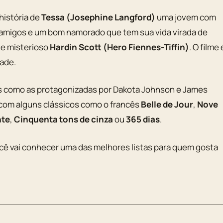
história de
Tessa (Josephine Langford)
uma jovem com
s amigos e um bom namorado que tem sua vida virada de
 e misterioso
Hardin Scott (Hero Fiennes-Tiffin)
. O filme 
ade.
ais como as protagonizadas por Dakota Johnson e James
 com alguns clássicos como o francês
Belle de Jour
,
Nove
nte
,
Cinquenta tons de cinza
ou
365 dias
.
cê vai conhecer uma das melhores listas para quem gosta