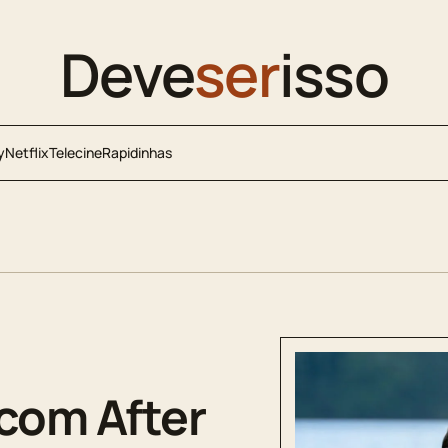
Deve
ser
isso
y
Netflix
Telecine
Rapidinhas
 com After