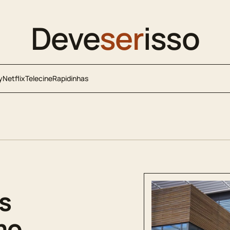
Deve
ser
isso
y
Netflix
Telecine
Rapidinhas
s
mo