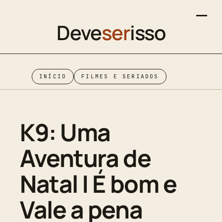
Deve
ser
isso
INÍCIO
FILMES E SERIADOS
K9: Uma
Aventura de
Natal | É bom e
Vale a pena