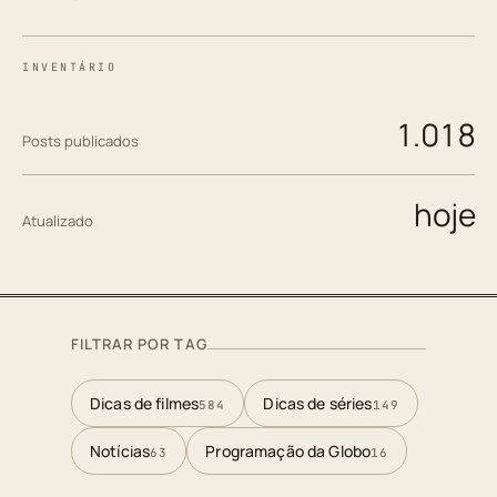
INVENTÁRIO
1.018
Posts publicados
hoje
Atualizado
FILTRAR POR TAG
Dicas de filmes
Dicas de séries
584
149
Notícias
Programação da Globo
63
16