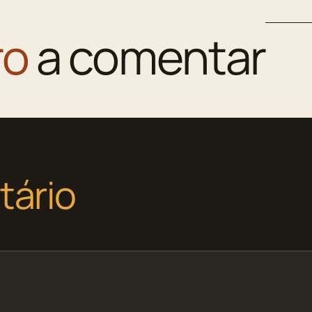
ro
a comentar
tário