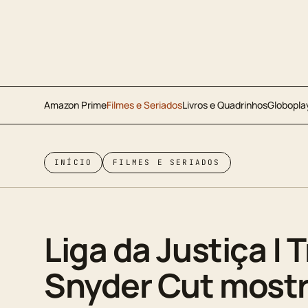
Amazon Prime
Filmes e Seriados
Livros e Quadrinhos
Globopla
INÍCIO
FILMES E SERIADOS
Liga da Justiça | T
Snyder Cut most