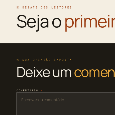
※ DEBATE DOS LEITORES
Seja o
primei
※ SUA OPINIÃO IMPORTA
Deixe um
comen
COMENTÁRIO
*