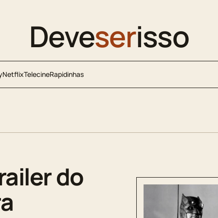
Deve
ser
isso
y
Netflix
Telecine
Rapidinhas
railer do
ra