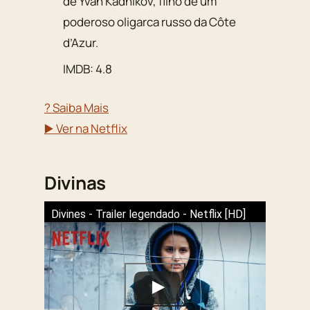
de Yvan Kadnikov, filho de um
poderoso oligarca russo da Côte
d’Azur.
IMDB: 4.8
? Saiba Mais
▶️ Ver na Netflix
Divinas
Divines - Trailer legendado - Netflix [HD]