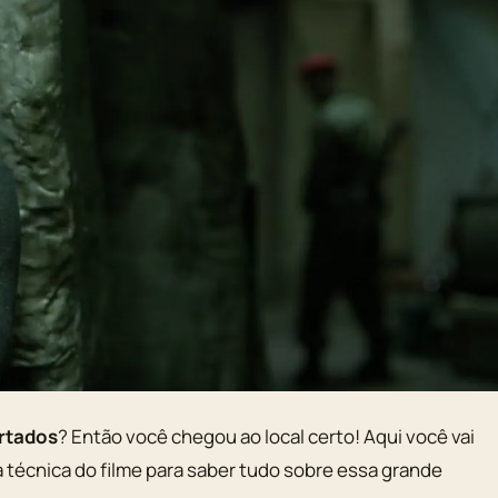
rtados
? Então você chegou ao local certo! Aqui você vai
ha técnica do filme para saber tudo sobre essa grande