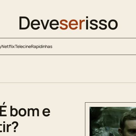
Deve
ser
isso
y
Netflix
Telecine
Rapidinhas
 É bom e
ir?