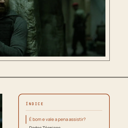
ÍNDICE
É bom e vale a pena assistir?
Dados Técnicos