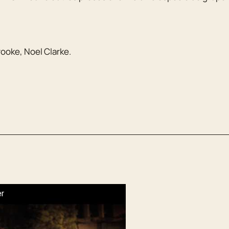
rooke
,
Noel Clarke
.
er