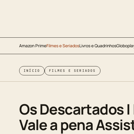
Amazon Prime
Filmes e Seriados
Livros e Quadrinhos
Globopla
INÍCIO
FILMES E SERIADOS
Os Descartados |
Vale a pena Assist