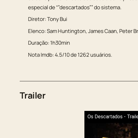
especial de “”descartados”” do sistema.
Diretor:
Tony Bui
Elenco:
Sam Huntington
,
James Caan
,
Peter B
Duração:
1h30min
Nota Imdb:
4.5
/
10
de
1262
usuários.
Trailer
Os Descartados - Trail