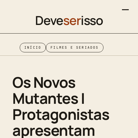
Deve
ser
isso
INÍCIO
FILMES E SERIADOS
Os Novos
Mutantes |
Protagonistas
apresentam