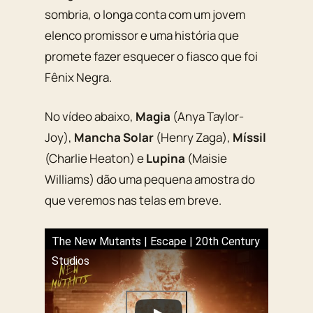
sombria, o longa conta com um jovem
elenco promissor e uma história que
promete fazer esquecer o fiasco que foi
Fênix Negra.
No vídeo abaixo,
Magia
(Anya Taylor-
Joy),
Mancha Solar
(Henry Zaga),
Míssil
(Charlie Heaton) e
Lupina
(Maisie
Williams) dão uma pequena amostra do
que veremos nas telas em breve.
The New Mutants | Escape | 20th Century
Studios