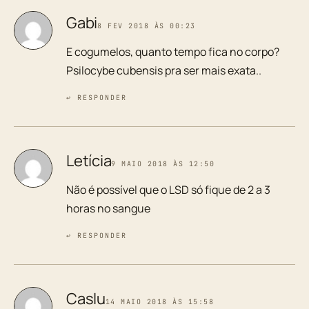
Gabi
8 FEV 2018 ÀS 00:23
E cogumelos, quanto tempo fica no corpo?
Psilocybe cubensis pra ser mais exata..
↩ RESPONDER
Letícia
9 MAIO 2018 ÀS 12:50
Não é possível que o LSD só fique de 2 a 3
horas no sangue
↩ RESPONDER
Caslu
14 MAIO 2018 ÀS 15:58