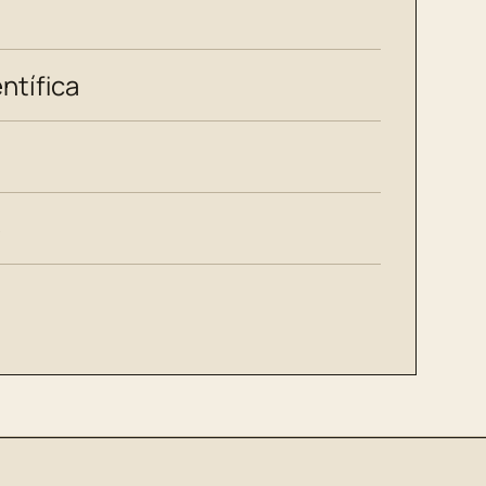
ntífica
e