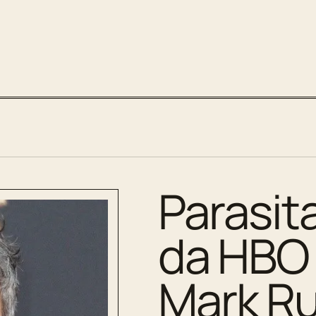
Parasita
da HBO 
Mark Ru