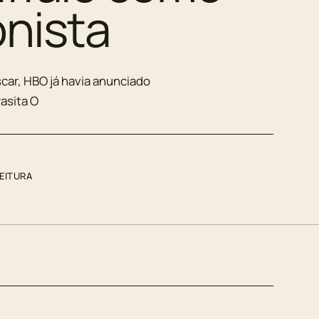
nista
ar, HBO já havia anunciado
rasita O
LEITURA