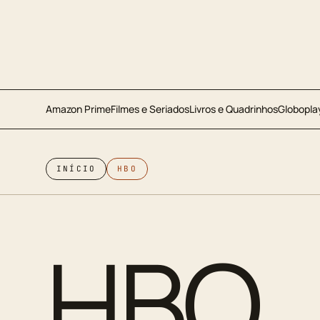
Amazon Prime
Filmes e Seriados
Livros e Quadrinhos
Globopla
INÍCIO
HBO
HBO