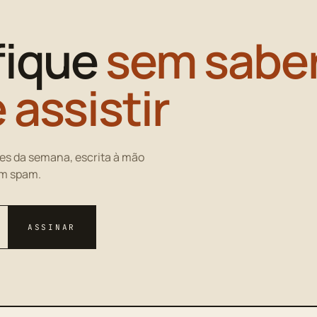
fique
sem saber
 assistir
es da semana, escrita à mão
em spam.
ASSINAR