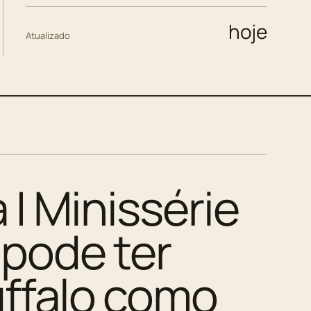
hoje
Atualizado
 | Minissérie
pode ter
ffalo como