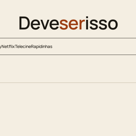
Deve
ser
isso
y
Netflix
Telecine
Rapidinhas