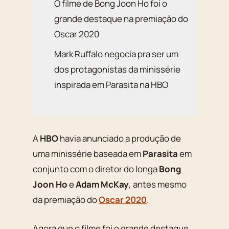
O filme de Bong Joon Ho foi o
grande destaque na premiação do
Oscar 2020
Mark Ruffalo negocia pra ser um
dos protagonistas da minissérie
inspirada em Parasita na HBO
A
HBO
havia anunciado a produção de
uma minissérie baseada em
Parasita
em
conjunto com o diretor do longa
Bong
Joon Ho
e
Adam McKay
, antes mesmo
da premiação do
Oscar 2020
.
Agora que o filme foi o grande destaque