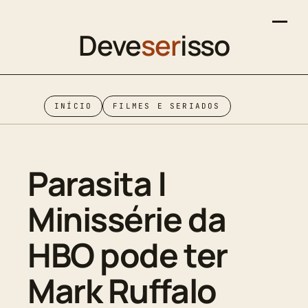
Deve
ser
isso
INÍCIO
FILMES E SERIADOS
Parasita |
Minissérie da
HBO pode ter
Mark Ruffalo