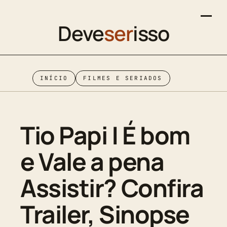
Deve
ser
isso
INÍCIO
FILMES E SERIADOS
Tio Papi | É bom
e Vale a pena
Assistir? Confira
Trailer, Sinopse