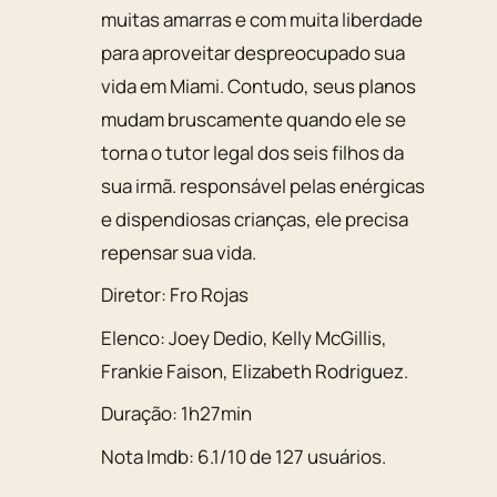
muitas amarras e com muita liberdade
para aproveitar despreocupado sua
vida em Miami. Contudo, seus planos
mudam bruscamente quando ele se
torna o tutor legal dos seis filhos da
sua irmã. responsável pelas enérgicas
e dispendiosas crianças, ele precisa
repensar sua vida.
Diretor:
Fro Rojas
Elenco:
Joey Dedio
,
Kelly McGillis
,
Frankie Faison
,
Elizabeth Rodriguez
.
Duração:
1h27min
Nota Imdb:
6.1
/
10
de
127
usuários.