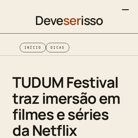
Deve
ser
isso
INÍCIO
DICAS
TUDUM Festival
traz imersão em
filmes e séries
da Netflix