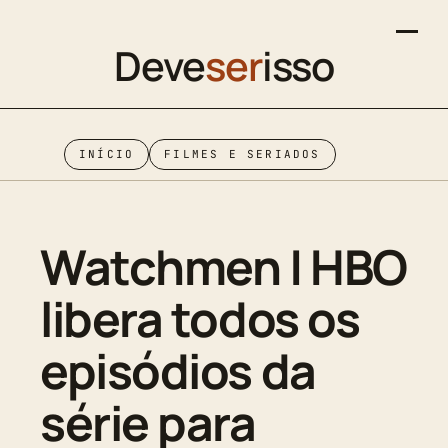
Deve
ser
isso
INÍCIO
FILMES E SERIADOS
Watchmen | HBO
libera todos os
episódios da
série para