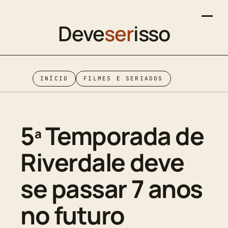
Deve
ser
isso
INÍCIO
FILMES E SERIADOS
5ª Temporada de
Riverdale deve
se passar 7 anos
no futuro