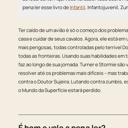
pena ler esse livro de
Infantil
, Infantojuvenil, Z
Ter caído de um avião é só o começo dos problemas
casa e cuidar de seus cavalos. Agora, ele está em
mais perigosas, todas controladas pelo terrível D
todas as fronteiras. Usando suas habilidades em t
faz ao longo de sua jornada. Turner e Stormie sã
resolver até os problemas mais difíceis – mas tra
contra o Doutor Sujeira. Lutando contra zumbis, e
o Mundo da Superfície estará perdido.
É bom e vale a pena ler?