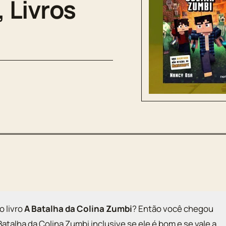
 Livros
o livro
A Batalha da Colina Zumbi
? Então você chegou
Batalha da Colina Zumbi inclusive se ele é bom e se vale a