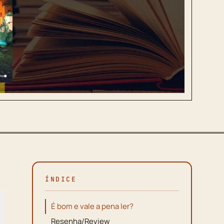
ÍNDICE
É bom e vale a pena ler?
Resenha/Review