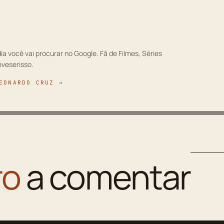
ia você vai procurar no Google. Fã de Filmes, Séries
eveserisso.
EONARDO CRUZ →
ro
a comentar