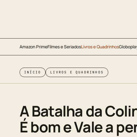
Amazon Prime
Filmes e Seriados
Livros e Quadrinhos
Globopla
INÍCIO
LIVROS E QUADRINHOS
A Batalha da Coli
É bom e Vale a pe