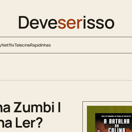
Deve
ser
isso
y
Netflix
Telecine
Rapidinhas
na Zumbi |
na Ler?