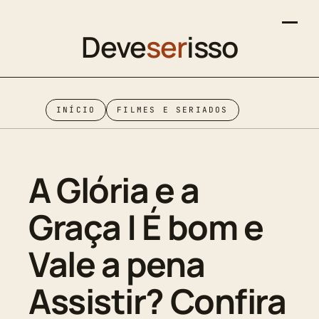
Deve
ser
isso
INÍCIO
FILMES E SERIADOS
A Glória e a
Graça | É bom e
Vale a pena
Assistir? Confira