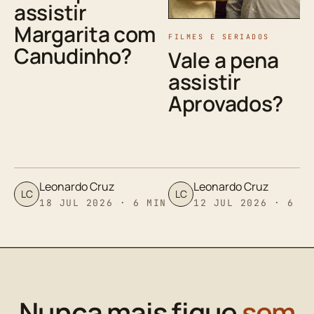
assistir
Margarita com
FILMES E SERIADOS
Canudinho?
Vale a pena
assistir
Aprovados?
Leonardo Cruz
Leonardo Cruz
LC
LC
18 JUL 2026 · 6 MIN
12 JUL 2026 · 6 M
Nunca mais fique
sem