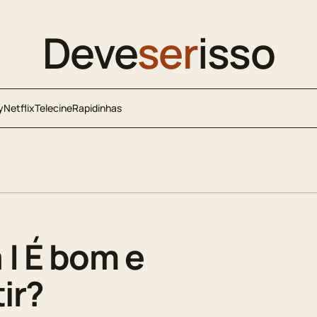
Deve
ser
isso
y
Netflix
Telecine
Rapidinhas
 | É bom e
ir?