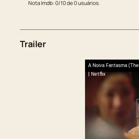
Nota Imdb:
0
/
10
de
0
usuários.
Trailer
A Noiva Fantasma (The
| Netflix