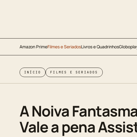
Amazon Prime
Filmes e Seriados
Livros e Quadrinhos
Globopla
INÍCIO
FILMES E SERIADOS
A Noiva Fantasma
Vale a pena Assist