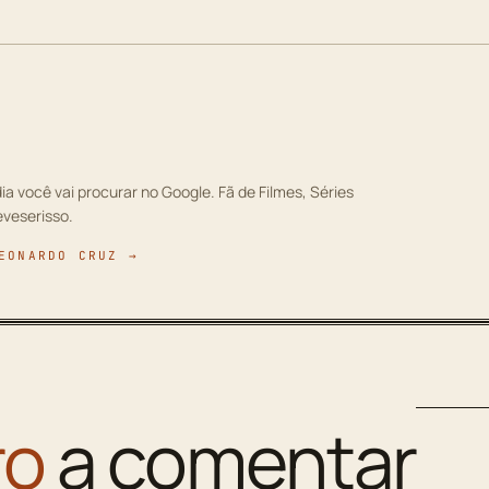
ia você vai procurar no Google. Fã de Filmes, Séries
eveserisso.
EONARDO CRUZ →
ro
a comentar