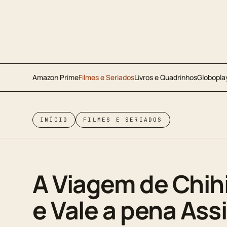
Amazon Prime
Filmes e Seriados
Livros e Quadrinhos
Globopla
INÍCIO
FILMES E SERIADOS
A Viagem de Chihi
e Vale a pena Assi