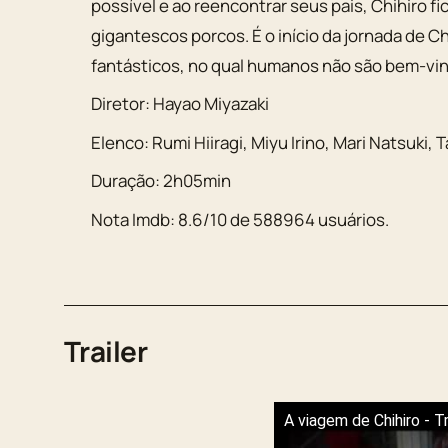
possível e ao reencontrar seus pais, Chihiro f
gigantescos porcos. É o início da jornada de 
fantásticos, no qual humanos não são bem-vi
Diretor:
Hayao Miyazaki
Elenco:
Rumi Hiiragi
,
Miyu Irino
,
Mari Natsuki
,
T
Duração:
2h05min
Nota Imdb:
8.6
/
10
de
588964
usuários.
Trailer
A viagem de Chihiro - T