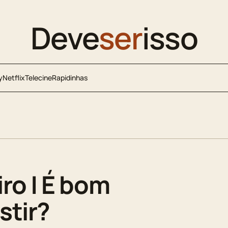
Deve
ser
isso
y
Netflix
Telecine
Rapidinhas
ro | É bom
stir?