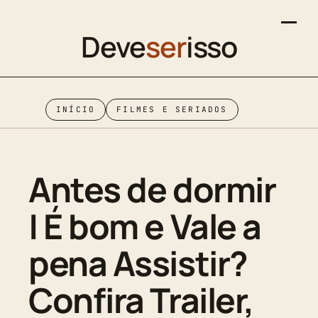
Deve
ser
isso
INÍCIO
FILMES E SERIADOS
Antes de dormir
| É bom e Vale a
pena Assistir?
Confira Trailer,