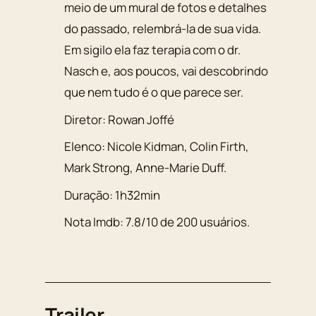
meio de um mural de fotos e detalhes
do passado, relembrá-la de sua vida.
Em sigilo ela faz terapia com o dr.
Nasch e, aos poucos, vai descobrindo
que nem tudo é o que parece ser.
Diretor:
Rowan Joffé
Elenco:
Nicole Kidman
,
Colin Firth
,
Mark Strong
,
Anne-Marie Duff
.
Duração:
1h32min
Nota Imdb:
7.8
/
10
de
200
usuários.
Trailer