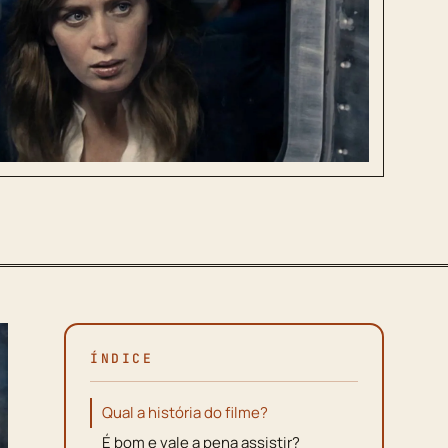
ÍNDICE
Qual a história do filme?
É bom e vale a pena assistir?