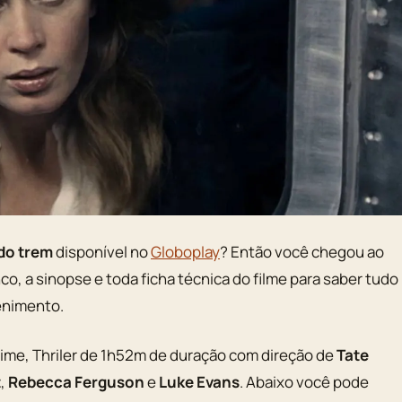
do trem
disponível no
Globoplay
? Então você chegou ao
enco, a sinopse e toda ficha técnica do filme para saber tudo
enimento.
rime, Thriler de 1h52m de duração com direção de
Tate
t
,
Rebecca Ferguson
e
Luke Evans
. Abaixo você pode