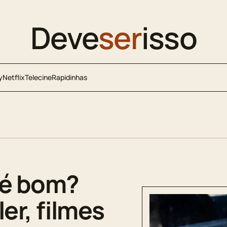
Deve
ser
isso
y
Netflix
Telecine
Rapidinhas
 é bom?
ler, filmes