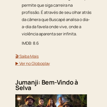
permite que siga carreira na
profissão. É através de seu olhar atrás
da câmera que Buscapé analisa o dia-
a-dia da favela onde vive, onde a
violência aparenta ser infinita.
IMDB: 8.6
🎬 Saiba Mais
▶️ Ver no Globoplay
Jumanji: Bem-Vindo à
Selva