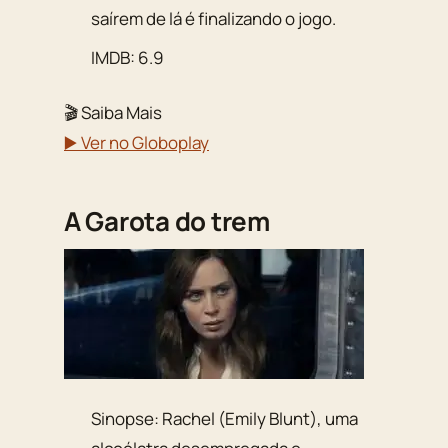
saírem de lá é finalizando o jogo.
IMDB: 6.9
🎬 Saiba Mais
▶️ Ver no Globoplay
A Garota do trem
Sinopse: Rachel (Emily Blunt), uma