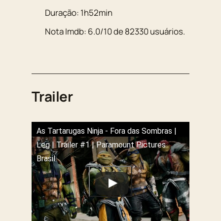
Duração:
1h52min
Nota Imdb:
6.0
/
10
de
82330
usuários.
Trailer
As Tartarugas Ninja - Fora das Sombras |
Leg | Trailer #1 | Paramount Pictures
Brasil