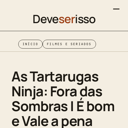
Deve
ser
isso
INÍCIO
FILMES E SERIADOS
As Tartarugas
Ninja: Fora das
Sombras | É bom
e Vale a pena