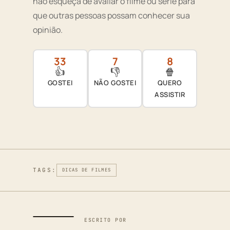
não esqueça de avaliar o filme ou série para
que outras pessoas possam conhecer sua
opinião.
33
7
8
👍
👎
🍿
GOSTEI
NÃO GOSTEI
QUERO
ASSISTIR
TAGS:
DICAS DE FILMES
ESCRITO POR