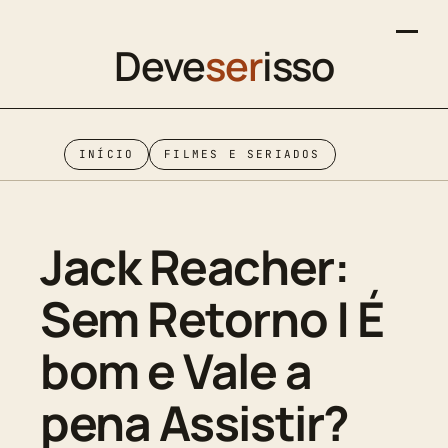
Deve
ser
isso
INÍCIO
FILMES E SERIADOS
Jack Reacher:
Sem Retorno | É
bom e Vale a
pena Assistir?