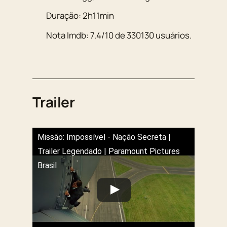
Duração:
2h11min
Nota Imdb:
7.4
/
10
de
330130
usuários.
Trailer
Missão: Impossível - Nação Secreta |
Trailer Legendado | Paramount Pictures
Brasil