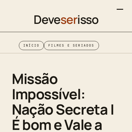
Deve
ser
isso
INÍCIO
FILMES E SERIADOS
Missão
Impossível:
Nação Secreta |
É bom e Vale a