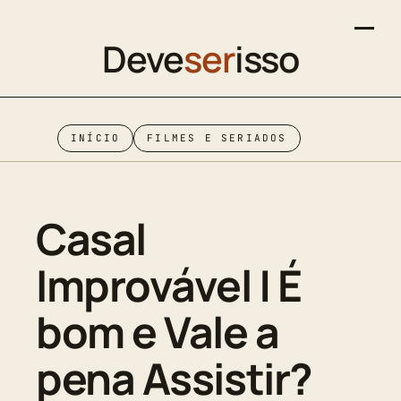
Deve
ser
isso
INÍCIO
FILMES E SERIADOS
Casal
Improvável | É
bom e Vale a
pena Assistir?