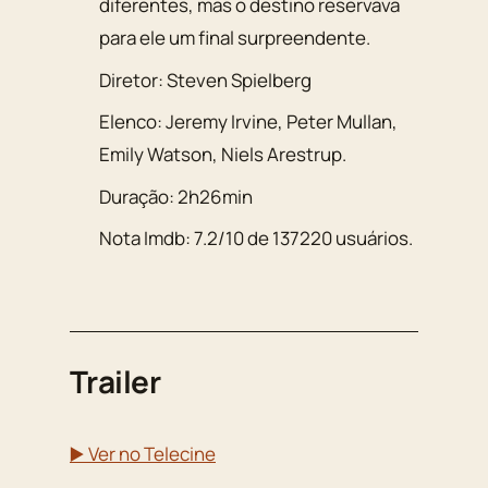
diferentes, mas o destino reservava
para ele um final surpreendente.
Diretor:
Steven Spielberg
Elenco:
Jeremy Irvine
,
Peter Mullan
,
Emily Watson
,
Niels Arestrup
.
Duração: 2h26min
Nota Imdb:
7.2
/
10
de
137220
usuários.
Trailer
▶️ Ver no Telecine