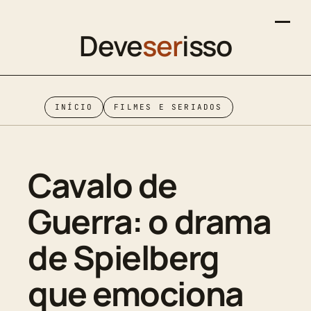
Deve
ser
isso
INÍCIO
FILMES E SERIADOS
Cavalo de
Guerra: o drama
de Spielberg
que emociona