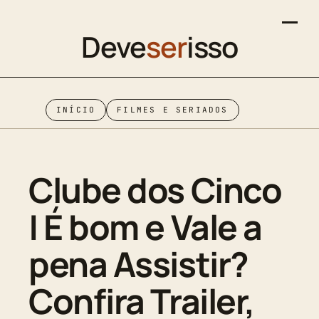
Deve
ser
isso
INÍCIO
FILMES E SERIADOS
Clube dos Cinco
| É bom e Vale a
pena Assistir?
Confira Trailer,