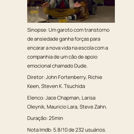
Sinopse:
Um garoto com transtorno
de ansiedade ganha forças para
encarar a nova vida na escola com a
companhia de um cão de apoio
emocional chamado Dude.
Diretor:
John Fortenberry, Richie
Keen, Steven K. Tsuchida
Elenco:
Jace Chapman
,
Larisa
Oleynik
,
Mauricio Lara
,
Steve Zahn
.
Duração:
25min
Nota Imdb:
5.8
/
10
de
232
usuários.