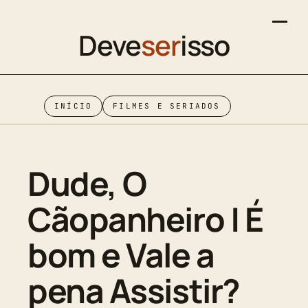
Deve
ser
isso
INÍCIO
FILMES E SERIADOS
Dude, O
Cãopanheiro | É
bom e Vale a
pena Assistir?