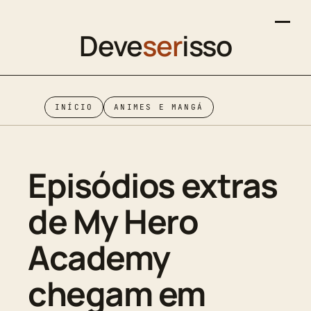
Deve
ser
isso
INÍCIO
ANIMES E MANGÁ
Episódios extras
de My Hero
Academy
chegam em