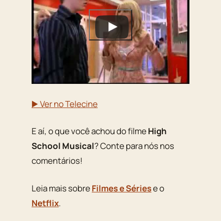
▶️ Ver no Telecine
E aí, o que você achou do filme
High
School Musical
? Conte para nós nos
comentários!
Leia mais sobre
Filmes e Séries
e o
Netflix
.