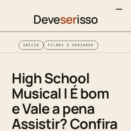
Deve
ser
isso
INÍCIO
FILMES E SERIADOS
High School
Musical | É bom
e Vale a pena
Assistir? Confira