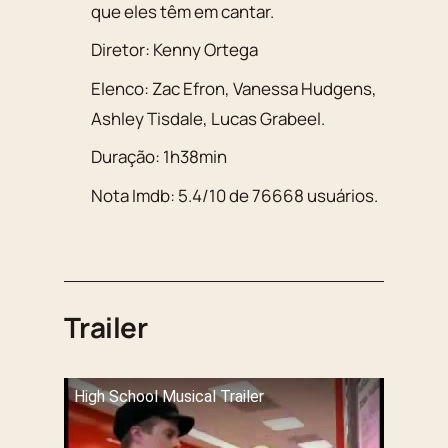
que eles têm em cantar.
Diretor:
Kenny Ortega
Elenco:
Zac Efron
,
Vanessa Hudgens
,
Ashley Tisdale
,
Lucas Grabeel
.
Duração:
1h38min
Nota Imdb:
5.4
/
10
de
76668
usuários.
Trailer
High School Musical Trailer