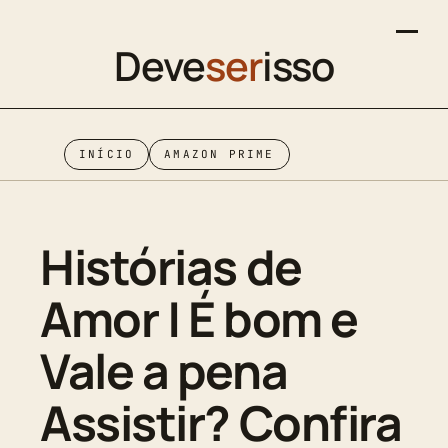
Deve
ser
isso
INÍCIO
AMAZON PRIME
Histórias de
Amor | É bom e
Vale a pena
Assistir? Confira