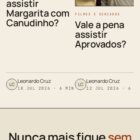
assistir
Margarita com
FILMES E SERIADOS
Canudinho?
Vale a pena
assistir
Aprovados?
Leonardo Cruz
Leonardo Cruz
LC
LC
18 JUL 2026 · 6 MIN
12 JUL 2026 · 6 M
Nunca mais fique
sem