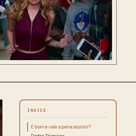
ÍNDICE
É bom e vale a pena assistir?
Dados Técnicos