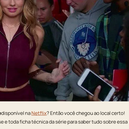
e
disponível na
Netflix
? Então você chegou ao local certo!
pse e toda ficha técnica da série para saber tudo sobre essa