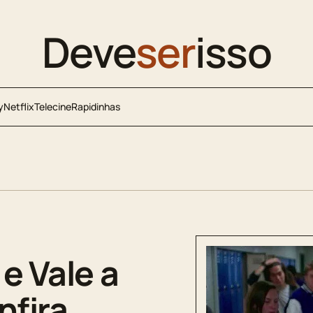
Deve
ser
isso
y
Netflix
Telecine
Rapidinhas
 e Vale a
nfira