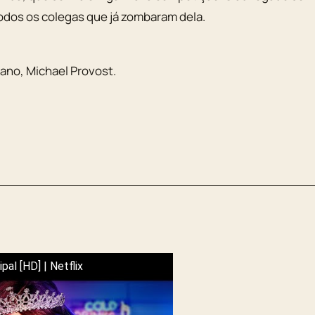
todos os colegas que já zombaram dela.
lano
,
Michael Provost
.
ipal [HD] | Netflix