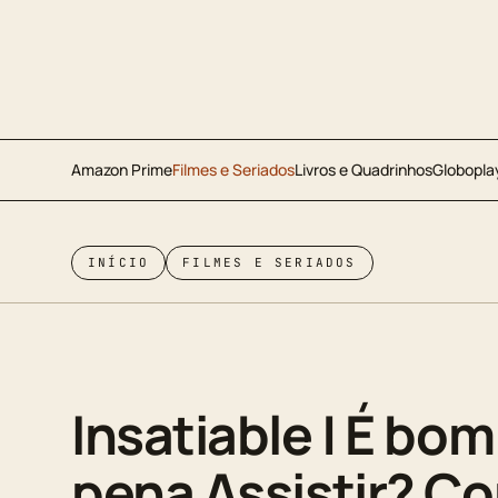
Amazon Prime
Filmes e Seriados
Livros e Quadrinhos
Globopla
INÍCIO
FILMES E SERIADOS
Insatiable | É bom
pena Assistir? Co