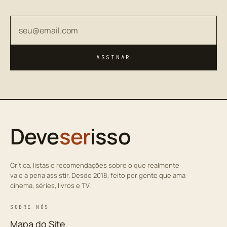
Seu endereço de email
ASSINAR
Deve
ser
isso
Crítica, listas e recomendações sobre o que realmente
vale a pena assistir. Desde 2018, feito por gente que ama
cinema, séries, livros e TV.
SOBRE NÓS
Mapa do Site