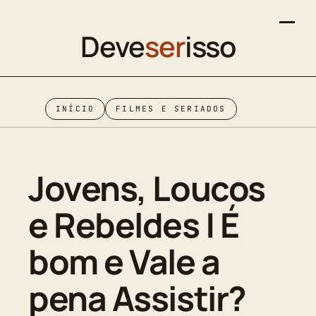
Deve
ser
isso
INÍCIO
FILMES E SERIADOS
Jovens, Loucos
e Rebeldes | É
bom e Vale a
pena Assistir?