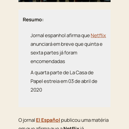
Resumo:
Jornal espanhol afirma que
Netflix
anunciará em breve que quinta e
sexta partes já foram
encomendadas
A quarta parte de La Casa de
Papel estreia em 03 de abril de
2020
O jornal
El Español
publicou uma matéria
em que afirma que a
Netflix
já