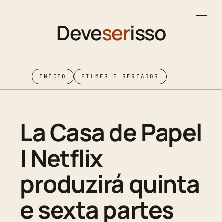
Deve
ser
isso
INÍCIO
FILMES E SERIADOS
La Casa de Papel
| Netflix
produzirá quinta
e sexta partes