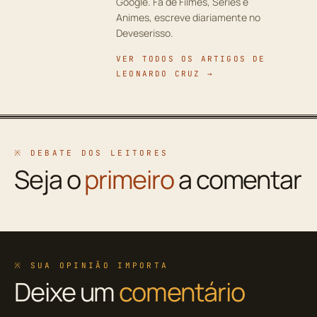
Google. Fã de Filmes, Séries e
Animes, escreve diariamente no
Deveserisso.
VER TODOS OS ARTIGOS DE
LEONARDO CRUZ →
※ DEBATE DOS LEITORES
Seja o
primeiro
a comentar
※ SUA OPINIÃO IMPORTA
Deixe um
comentário