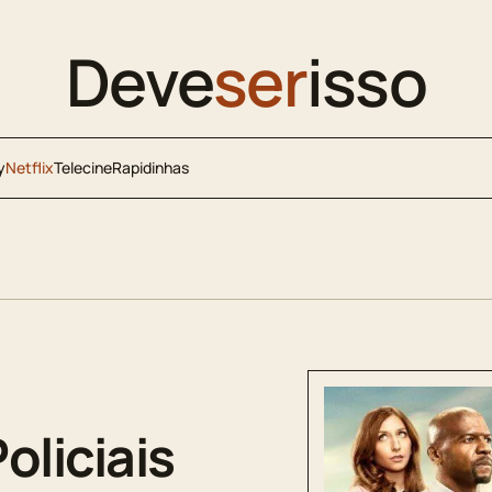
Deve
ser
isso
y
Netflix
Telecine
Rapidinhas
oliciais