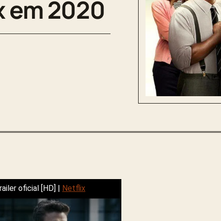
ix em 2020
railer oficial [HD] |
Netflix